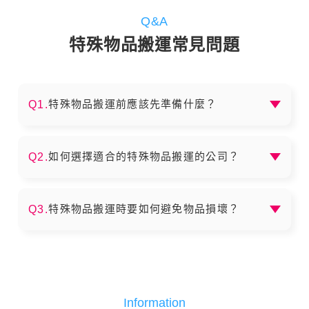
Q&A
特殊物品搬運常見問題
特殊物品搬運前應該先準備什麼？
Q1.
搬家前應該先整理物品，分類打包，標註每箱內容與
房間別。建議提前一個月開始規劃，預約搬家公司、
如何選擇適合的特殊物品搬運的公司？
Q2.
處理水電瓦斯過戶及地址變更。清點重要文件、貴重
物品要單獨保管，避免遺失。
可先比較幾家搬家公司的評價與報價，確認是否有保
險、拆裝服務、運輸限制等細節。建議選有口碑、提
特殊物品搬運時要如何避免物品損壞？
Q3.
供合約、價格透明的公司，並避免選擇價格低得不合
理的業者，以免遇到惡意加價。
使用氣泡紙、毛毯或報紙包裹易碎物品，箱內留空處
可塞填充物防止碰撞。重物如書籍裝入小箱子避免搬
運困難。電器要原箱包裝或用泡棉固定。搬運前與搬
家公司確認物品保險細節。
Information