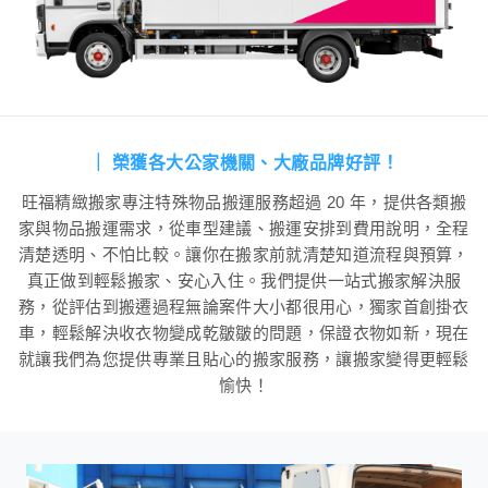
旺福精緻搬家公司
｜ 榮獲各大公家機關、大廠品牌好評！
旺福精緻搬家專注特殊物品搬運服務超過 20 年，提供各類搬
家與物品搬運需求，從車型建議、搬運安排到費用說明，全程
清楚透明、不怕比較。讓你在搬家前就清楚知道流程與預算，
真正做到輕鬆搬家、安心入住。我們提供一站式搬家解決服
務，從評估到搬遷過程無論案件大小都很用心，獨家首創掛衣
車，輕鬆解決收衣物變成乾皺皺的問題，保證衣物如新，現在
就讓我們為您提供專業且貼心的搬家服務，讓搬家變得更輕鬆
愉快！